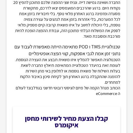
החברה ושאינה גמישה דייה. ונניח שצי ההפצה שלכם מתוכנן להפיץ 20
נקודות היום. ברגע שהרכבים המועמסים יצאו לדרכם, מתקשרת
מסעדה ומזמינה ברגע האחרון מלאי נוסף. בלי חיבוריות בזמן אמת
לכל המערכות, בלי אזהרות בזמן אמת לנהגים על עצירה צפויה
נוספת, בלי היכולת לחשב על איזו משאית קרובה קיים מספיק מלאי
לספק את המשלוח הבלתי מתוכנן הזה, עבודת ההפצה הופכת להיות
מורכבת ומסובכת מאוד.
טכנולוגיית TMS ו POD מתאימה הייתה מאפשרת לעבוד עם
נתוני זמן אמת לגבי אספקות, קווי הפצה אופטימליים
הטכנולוגיה תאפשר להמליץ איזו משאית תבצע את העצירה הנוספת.
לעומת זאת בהיעדר הטכולוגייה המתאימה תיאלץ החברה לשאת
בעלות השילוח של משאית נוספות או לחלופין באי מתן השירות
להזמנה שהתקבלה ברגע האחרון תוך לקיחת סיכון באיבוד הלקוח
למתחרים.
הכותב מנהל הקמה של מיזם לוגיסטי רובוטי חדשני בגודלבונד לעולם
ה eCommerce
קבלו הצעת מחיר לשירותי מחסן
איקומרס