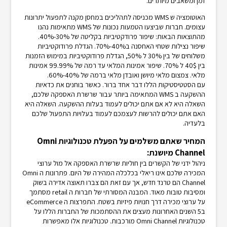
זמן ומשאבים מיותרים.
האוטומציה ש WMS מכניסה לתהליכים במחסן מקנה לתפעול יתרונות
עצומים. חברות שביצעו הטמעות נכונות של WMS מתאימות נהנו
מהתוצאות הבאות: שיפור פרודקטיביות בקליטה של 30%-40%.
שיפור נצילות שטחי האחסנה ב40%-70%. הגדלת פרודוקטיביות
משלוחים של בין 30% ל 50%, הגדלת פרודוקטיביות במימוש הזמנות
בין 40$ ל 70%. שיפור אמינות המלאי עד רמה של 99.99% אמינות
מלאי. צמצום מלאי מיושן ואובדן מלאי ברמה של 40%-60%.
עם הסטטיסטיקות הללו דבר אחד ברור. כאשר בוחנים את כדאיות
ההשקעה ב WMS המתאימה ביותר עבור שרשרת האספקה שלכם,
השאלה היא לא אם אתם יכולים לעמוד בעלות ההשקעה. השאלה היא
האם אתם יכולים להרשות לעצמכם לעמוד בעלויות התפעול שלכם
בלעדיה.
המחיר שאתם משלמים על הפעלת טכנולוגיות Omni
Channel מיושנת:
ניהול ידני של הקשרים בין חוליות שרשרת האספקה אל מול ערוצי
המכירה שלכם אינו ריאלי בכלכלה המהירה של היום. פתרונות ה Omni
Channel הם טרנד חדש, אך עם זאת הם צברו תאוצה אדירה בשוק
ומסיבות טובות מאוד. המבנה המסורתי של חברות ה retail מסתמך
על ערוצי מכירה דרך חנויות פיזיות בשטח. התפרצות ה eCommerce
ב5 השנים האחרונות מעצים את ההסתמכות של החברות הללו על
טכנולוגיות Omni Channel מורכבות. טכנולוגיות אלו מאפשרות