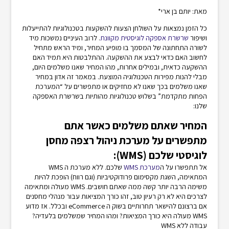
מאת: יותם בן ארי*
כל הזמן נמצאות על השולחן הצעות להשקעות בטכנולוגיות להתייעלות
ושיפור
שרשרת אספקה לוגיסטית מקוונת
. לרוב העיניים נמשכות מיד
לשורה התחתונה של המסמך בו מופיע המחיר, ומיד הראש מתחיל
לחשוב האם כדאי לבצע את ההשקעה. ההתלבטות היא תמיד האם
ההשקעה כדאית, ובמילים אחרות, מהו המחיר שאנו משלמים היום,
מבלי להנות מפירות הטכנולוגיה המוצעת. במאמר זה אדון במחיר
שאנו משלמים בכך שאנו לא מחזיקים או מתפשרים על “המערכת
הפחות מתקדמת” בשלוש טכנולוגיות מהותיות בשרשרת האספקה
שלנו:
המחיר שאתם משלמים כאשר אתם
מתפשרים על מערכת ניהול רצפה מחסן
לוגיסטי שלכם (WMS):
אל תתפשרו על ה
מערכת WMS
שלכם. ללא מערכת ה WMS
המתאימה, השגת מקסימום פרודוקטיביות (וגם רווח) הופכת להיות
משימה הרבה יותר קשה ממה שאתם חושבים. WMS מעולה ומתאימה
לצרכים היא לא רק רעיון טוב, זהו כורך המציאות עבור מנהלי מחסנים
אם ברצונם להישאר תחרותיים בשוק ה eCommerce ובכלל. אז מדוע
WMS מעולה היא כורך המציאות? ומהו המחיר שמשלמים בלעדיה?
עבודה ללא WMS