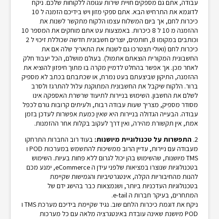
עבודה, אתם גם מספקים חויית שירות עגומה ללקוחות שלכם. ניקח
לדוגמא את התרחיש הבא. אתם ספקי מזון ויש בידיכם הזמנה ל 10
כיכרות לחם, אך ביום המשלוח עצמו הלקוח מתקשר לשנות את
ההזמנה מ 10 ל 8 כיכרות. באמצעות עט אתם מוחקים את המספר 10
וכותבים במקומו 8, חותמים, יוצרים חשבונית חדשה שכוללת זיכוי ל 2
כיכרות לחם (ואולי תצטרכו גם לשנות את התאריך שלה אם את
החשבונית המקורית הוצאתם אתמול). בעולם מושלם, הכל יעבוד חלק
לאחר מכן. אך אפשר בהחלט לדמיין מקרה בו מתוך חיפזון להוציא את
ההזמנה, התיקון שביצעתם בעט נמרח, או שכתבתם בכתב לא מספיק
ברור. הלקוח שיקבל את החשבונית המתוקנת עלול להתרגז ולסרב
לשלם את החשבון. השימוש בניירות לתיעוד שרשרת האספקה אינו
מסודר מספיק, מצריך שעות עבודה רבות, ולעיתים קרובות גורם לכפל
עבודה. הבעייה הגדולה בניירות היא שאין כמעת אפשרות לעדכן בזמן
אמת, אין תקשורת מהירה, ואין דרך לעקוב בקלות אחר ההזמנות.
2.
התפשרות על טכנולוגיית מיושנות:
בעוד רוב החברות התרחקו
מעבודה עם ניירות, עדיין הרוב ממשיכות להתשמש במערכות POD ו
TMS מיושנות, שהשימוש בהן יכול לגרום ללא פחות בעיות. השימוש
בטכנולוגיות שנוצרו במציאות שלפני עידן ה eCommerce, ימנע מכם
להנות מהחיבוריות הקלה, אינטגרטיביות והגמישות שקיימת
בטכנולוגיות העדכניות ביותר, ושנמצאות כבר בהישג ידם של
המתחרים, בעיקר חברות ה e-tail.
ניקח את דוגמת כיכרות הלחם שוב. נגיד שקיימת בידיכם מערכת TMS ו
POD מיושנת שאינה עובדת באינטגרציה מלאה עם כל מערכות