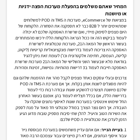
המחיר שאתם משלמים בהפעלת מערכות הפצה ידניות
או מיושנות
במציאות של eCommerce, מערכות ה TMS וה POD למשלוחים
שמתאימים יותר ל B2B כבר לא תספקנה את הסחורה. הלקוחות של
היום מצפים לסיפוק מיידי, ואם שרשרת האספקה שלכם לא יכולה
לעמוד בביקוש הזה אז ככול הנראה הלקוחות הללו ירכשו מהמתחרים.
בעשור הראשון של המאה ה21, מערכות טכנולוגיות לשרשרת
האספקה היו צריכות לעמוד בדרישות פונקציונאליות קריטיות (ליקוט,
קליטה, העמסה, חתימה אלקטרונית וכו’) לעומת זאת ניתן להגיד
בוודאות מלא שבעשור השני והשלישי של המאה ה21 מערכות שרשרת
האספקה חייבות לעמוד ב3 דרישות מהותיות: גמישות, זמינות ומהירות.
צרכנים ובעלי עסקים כאחד מצפים לקבל מהר את ההזמנות שלהם וגם
להיות מסוגלים לשנות אותן בקלות. אך אם מערכת ה TMS וה POD
שלכם מיושנת תצטרכו להשקיע שעות עבודה רבות כדי לעמוד
בדרישות הללו, אם בכלל תצליחו לעמוד בהן. אומנם בעשור האחרון
החל שימוש אינטסיבי במערכות שונות לאיסוף נתונים שהקלו על
העבודה. אך היום נוצר הצורך במודל טכנולוגי חד מאוד על מנת לספק
את השירות הטוב והיעיל. להלן שתי סיבות מספיק טובות מדוע הגיע
הזמן לעדכן את טכנולוגיית ה POD שלכם:
1.
בעיית הנייר:
אם אתם עדיין משתמשים במערכת מבוססת נייר
עבור איסוף הנתונים, אם לא רק מייצרים עבור עצמכם הרבה מאוד