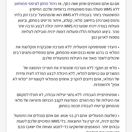
אם גם אתם מאמינים שזמן שווה כסף, אז
ניהול מחסן לוגיסטי ממוחשב
ללא WMS מעולה נוגס משמעותית ברווחיות שלכם. החיסרון
המשמעותי ביותר בעבודה ללא WMS הוא שהמתפעל יבזבז זמן בלתי
נתפס (ואנרגיה) בחישוב מלאי, קטלוג, איתור פריטים במחסן, וביצוע
פעולות בצורה ידנית שמערכת WMS הייתה יכולה לבצע הרבה יותר
מהר. ביצוע הפעולות הללו ופעולות דומות ידנית מובילות לעלויות
נוספות לארגון כגון:
• היעדר סטטיסטיקה תפעולית: ללא מערכת שמבקרת ומקלטגת את
המלאי בו ברגע שהוא נכנס ויוצא מהמחסן, אתם מפסידים נתונים רבים
שיכולים לשפר מאוד את היעילות התפעולית שלכם.
• מלאי פג תוקף: ללא מערכת שמנטרת את תאריכי התפוגה של
המוצרים עם כניסתם למלאי, ללא היכולת לבצע הפרדה לוגית ופיזית
של המלאי, אתם נידונים להקריב אחוזים מהמלאי לקטגוריית “מלאי לא
אמין” ולהשמדות.
• אופטימיזציית העבודה: ללא נתוני יעילות עבודה, לא תוכלו למקסם
את היעילות של כוח האדם. המודעות לקצב הכניסה והיציאה של מלאי
מהמחסן קריטית לעבודה חכמה במחסן.
• כשלונות תפעוליים: אתם רק בני אנוש. אם אתם מנהלים את התפעול
שלכם ידנית, זה יקרין על התוצאות. בלי WMS הסיכויים שלכם לטעות
גבוהים יותר. המאמצים שתשקיעו כדי למנוע טעויות אלו ישאבו מכם