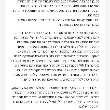
כמובן דבר בלתי אפשרי בקצב ונפחי העבודה של היום. טכנולוגיית
Omni Channel מעולה מאפשרת גם לכם וגם ללקוח לקבל את
העסקה הטובה ביותר עבור שניכם בעולם ה eCommerce המתפתח
במהירות.
מחיר נוסף שאתם משלמים על היעדר טכנולוגיית Omni Channel
מעולה הוא הפרשים בין מערכות.
בלי מערכות שמאפשרות אינטגציה מהירה, איכותית ופשוטה ביניהן,
אתם עלולים למצוא עצמכם תקועים עם תפעול ידני של תקשורת בין
מערכות המידע השונות שלכם. תוסיפו לכך גם את הזמן שתשקיעו
בתפעול ידני של בעיות מלאי ותקלות בהזמנות, ותגיעו מהר מאוד
למסקנה המתבקשת. המסקנה היא שתחסכו המון זמן וטעויות אם
תשקיעו במערכות שמאפשרות לכל חוליות שרשרת האספקה שלכם
לתקשר אחת עם השנייה בצורה אוטומטית. במיוחד, יצירת ממשקים בין
מערכת ה WMS שלכם לבין כל סוג של תוכנה שבה אתם משתמשים
תאפשר לעקוב בכל רגע נתון אחר המלאי בכל מקום שבו יהיה. בלי
האיטגרציה הזו, אתם דנים את עצמכם לאינסוף פעולות ידניות, שאינן
תורמות כלל לפרודוקטיביות, וגוזלות מכם זמן ואנרגיה יקרים.
כדי להתמודד מול ענקי ה eCommerce המשתלטים אט אט על השוק,
תהיו חייבים לספק ללקוחותיכם את ההזמנות שלהם הכי מהר ובמחיר
תחרותי. טכנולוגיית Omni Channel מתקדמת ואינטגרטיבית תתמודד
מהר מאוד עם כל החישובים הללו, ותקל עליכם מאוד בניהול שרשרת
האספקה שלכם.