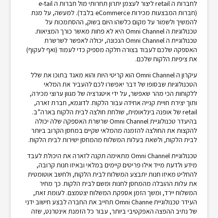
לחברות ה retail ליצור לעצמן יתרון תחרותי מול חברות ה e-tail
(חברות המבצעות מכירות eCommerce בלבד). למעשה, על מנת
להמשיך ולשמור על מקום כלשהו היום בשוק, ההסתמכות על
טכנולוגיות ה Omni Channel היא לא פחות מאשר כורך המציאות.
טכנולוגיית ה Omni Channel הנכונה, יכולה לאפשר לשרשרת
האספקה שלכם לעבוד בצורה חלקה מספיק כדי לעמוד (ואף לעקוף)
את ציפיות הלקוח שלכם.
עיקרון ה Omni Channel הוא קריטי היות והוא מאגד בתוכו את שלל
הטכנולוגיות שבסופו של דבר יאפשרו לכם להעביר את המלאי
ללקוחות הכי מהר שאפשר, על ידי איטגרציה של מגוון ערוצי מכירה,
ותוך יצירת חויית קנייה אחידה עבור הלקוח. לדוגמא, חברת זארה,
retail של אופנה בינלאומית, שולחת חולצה לבית הלקוח בארה”ב.
בהיעדר טכנולוגיית Omni Channel שרשרת האספקה שלה יכולה
להקצות את החולצה להזמנה מהמלאי שקיים במחסן הקרוב ביותר
לבית הלקוח, ולשאת בעלות המשלוח מהמחסן ישירות לבית הלקוח.
טכנולוגיית Omni Channel מתאימה תקנה לזארה את היכולת לעבד
מידע ולדעת מייד אילו פריטים קיימים במלאי ובאיזו חנות קרובה,
להחליט מאיזו חנות יתבצע המשלוח לבית הלקוח, ולחשב אוטומטית
את עלות ההובלה מהמחסן לחנות ומשם לבית הלקוח. כך מחיר
המשלוח יירד, ומשך הזמן אספקת המשלוח יצטמצם. לעומת זאת,
העידר טכנולוגיית Omni Channe תחייב את החברה לבצע חישוב ידני
של נתיב ההפצה האפקטיבי ביותר, עבור כל הזמנת אינטרנט, שזה