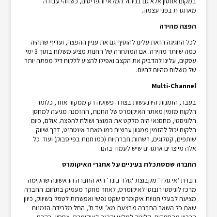
במקום אחסון אלא גם בניהול המלאי והפריטים, כשזוהי עבודה
מאתגרת בפני עצמה.
הפצה מהירה
לכל החגיגה הזאת עלינו להוסיף גם את עניין ההפצה, ועדיף שתהיה
כמה שיותר מהירה. אם המתחרה של החנות מציע משלוח בתוך 3 ימי
עסקים, עלינו להדביק את הקצב ואפילו להציע ללקוח דיל מפתה יותר
של משלוח מהיום להיום.
Multi-Channel
בעבר, הזמנות היו נעשות בצורה פשוטה רק ממקור אחד, כלומר
הלקוח מזמין מאתר האיקומרס של החנות, ההזמנה מגיעה למחסן
הלוגיסטי, מחסנאי היה מלקט את המוצר ושולח להפצה. אולם, כיום
הלקוח יכול להזמין ממגוון ערוצים כמו מאתר אינטרנט, דרך שיווק
שותפים, קטלוגים, רשתות חברתיות (כמו חנות בפייסבוק) ועוד. כל
אלה מייצרים אתגרים שיש לעמוד בהם.
החברה שמסתכלת בעיניים על אתגרי האיקומרס
חברת ‘אי גולד’ מקבוצת ‘גולד בונד’ היא החברה הראשונה שהקימה
מרכז לוגיסטי רובוטי לאיקומרס, לאחר מחקר מעמיק בתחום. החברה
מציעה לבעלי חנויות איקומרס שקט נפשי ואפשרות לטפל בשיווק, כיוון
שאת כל השאר החברה מבצעת מא’ ועד ת’, החל מלכידת הזמנות
הרכש מהספקים, קליטה למלאי והכנה לאיקומרס, אחסון, בקרת