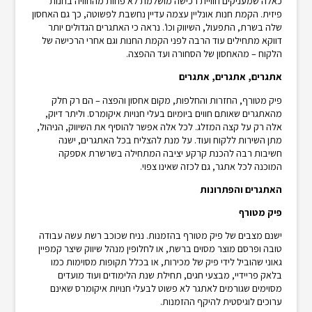
כאלה שמעניקים חוויית רכישה מושלמת לא פחות מהחוויה בחנות
פיזית. הקמת חנות אונליין עצמה עדיין נחשבת לפשוטה, כך גם האחסון
שלה בשרת, התפעול, השיווק וכו’. נראה כי האתגרים הגדולים יותר
דווקא מתחילים עוד הרבה לפני הקמת החנות וגם אחרי הרכישה של
הלקוח – מהאחסון של הסחורה ועד ההפצה.
אתגרים, אתגרים, אתגרים
פיק מטורף, החזרות והחלפות, מקום אחסון והפצה – הם רק חלק
מהאתגרים שאותם חווים ביומיום בעלי חנויות איקומרס. וליתר דיוק,
אלה רק על קצה המזלג. לכל אלה אפשר להוסיף את השיווק, הניהול,
מתן השירות ללקוח ועוד. על מנת להצליח בכל האתגרים, ישנה
חשיבות רבה להכנת קרקע יציבה המתחילה בשרשרת אספקה
המוכנה לכל אתגר, גם לכזה שאינו צפוי.
האתגרים והפתרונות
פיק מטורף
ישנם מצבים של פיק מטורף בהזמנות. נניח שכוכב רשת עשה עבודה
טובה ופרסם מוצר מסוים ברשת, או לחלופין מנהל שיווק שיצר קמפיין
גאוני שהוביל לידי פיק של מכירות, או בכלל תקופות מסוימות כמו
בלאק פריידיי, מבצעי חגים, תחילת שנת הלימודים ועוד מועדים
מסוימים שגורמים לאתגר לא פשוט לבעלי חנויות איקומרס שאינם
ערוכים לוגיסטית להיקף ההזמנות.