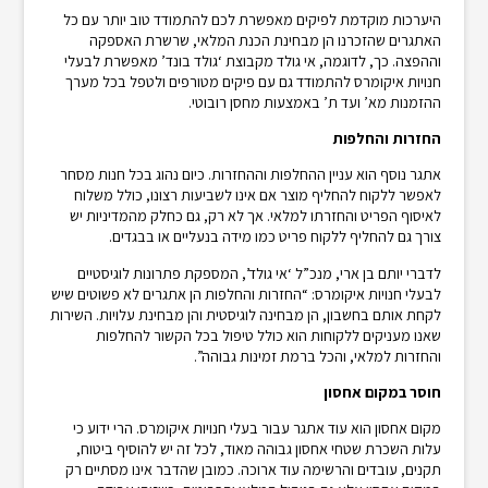
היערכות מוקדמת לפיקים מאפשרת לכם להתמודד טוב יותר עם כל
האתגרים שהזכרנו הן מבחינת הכנת המלאי, שרשרת האספקה
וההפצה. כך, לדוגמה, אי גולד מקבוצת ‘גולד בונד’ מאפשרת לבעלי
חנויות איקומרס להתמודד גם עם פיקים מטורפים ולטפל בכל מערך
ההזמנות מא’ ועד ת’ באמצעות מחסן רובוטי.
החזרות והחלפות
אתגר נוסף הוא עניין ההחלפות וההחזרות. כיום נהוג בכל חנות מסחר
לאפשר ללקוח להחליף מוצר אם אינו לשביעות רצונו, כולל משלוח
לאיסוף הפריט והחזרתו למלאי. אך לא רק, גם כחלק מהמדיניות יש
צורך גם להחליף ללקוח פריט כמו מידה בנעליים או בבגדים.
לדברי יותם בן ארי, מנכ”ל ‘אי גולד’, המספקת פתרונות לוגיסטיים
לבעלי חנויות איקומרס: “החזרות והחלפות הן אתגרים לא פשוטים שיש
לקחת אותם בחשבון, הן מבחינה לוגיסטית והן מבחינת עלויות. השירות
שאנו מעניקים ללקוחות הוא כולל טיפול בכל הקשור להחלפות
והחזרות למלאי, והכל ברמת זמינות גבוהה”.
חוסר במקום אחסון
מקום אחסון הוא עוד אתגר עבור בעלי חנויות איקומרס. הרי ידוע כי
עלות השכרת שטחי אחסון גבוהה מאוד, לכל זה יש להוסיף ביטוח,
תקנים, עובדים והרשימה עוד ארוכה. כמובן שהדבר אינו מסתיים רק