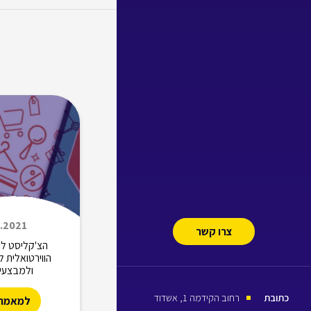
8.2021
צרו קשר
הצ'קליסט לה
הווירטואלית ל
ולמבצעי 
כתובת
רחוב הקידמה 1, אשדוד
למאמר 