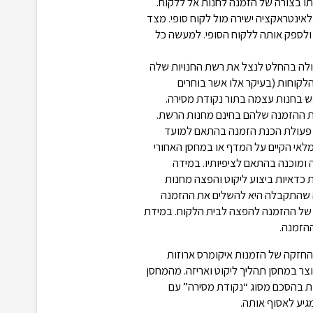
תו בצורה של הזמנה לחנות אל ללקוח.
אינטראקציה ישירה מול לקוח סופי. מצד
 ולספק אותה ללקוח הסופי. למעשה כל
ולה בהחלט לנצל את רשת החנויות שלה
הלקוחות (בעיקר אלו אשר בוחרים
ש בחנות עצמה בתור נקודת מסירה.
מקבלים אופציה לאסוף את ההזמנה שלהם בחינם מחנות הרשת.
 פעולת הכנת הזמנה בהתאם למועד
לאי הקיים על המדף או במחסן האחורי
ומוכנה בהתאם לציפיותיו. במידה
כדאיות ביצוע ליקוט והפצה מחנות
ה שהתקבלה היא להשלים את ההזמנה
 של ההזמנה להפצה לבית הלקוח. במידת
הזמנה.
החזקה של הזמנות איקומרס ארוזות
סירה. במקרה הזה ההזמנה מתבצעת online דבר שיוצר במחסן תהליך ליקוט ואריזה. מהמחסן
ת בהסכם מסוג “נקודת מסירה” עם
יע לאסוף אותה.