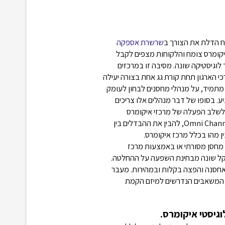
ח הדלת את הצורך ב
שרשרת אספקה
יקומרס צומח והלקוחות מצפים לקבל
 המכונן, דבר שמצריך לוגיסטיקה שונה. מסיבה זו במרכזים
כי הארגון תחת קורת גג אחת בצורה יעילה
ר מתמיד, על מנהלי מחסנים לבחון לעומק
ע. בסופו של דבר מנהלים אלו צריכים
לשלב הפעלה של מרכזי איקומרס
(Fulfilment Center). כדי להחליט, צריך להבין את האתגרים של ה Omni Channel, להבין את ההבדלים בין
ן מהו בכלל מרכז איקומרס.
 מענה לעולם ה Omni Channel באמצעות מחסן מסורתי או באמצעות מרכז
שקל שונה מבחינת השפעה על ההחלטה.
אחסנה והפצה בקלות ובמהירות. מעבר
ום המשאבים הנדרשים למיזם הקמת
וגיסטי איקומרס.