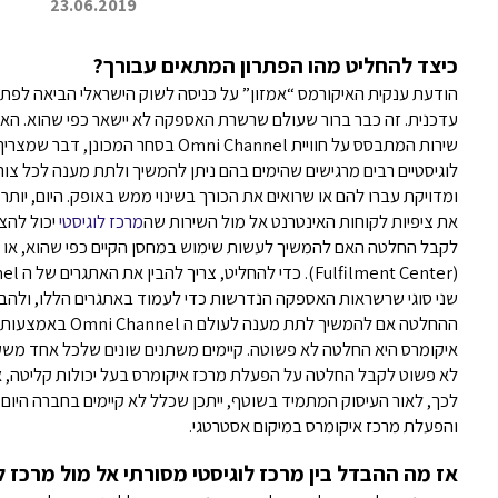
23.06.2019
כיצד להחליט מהו הפתרון המתאים עבורך?
הודעת ענקית האיקורמס “אמזון” על כניסה לשוק הישראלי הביאה לפת
עדכנית. זה כבר ברור שעולם שרשרת האספקה לא יישאר כפי שהוא. הא
שירות המתבסס על חוויית Omni Channel בסחר
לוגיסטיים רבים מרגישים שהימים בהם ניתן להמשיך ולתת מענה לכל צור
ומדויקת עברו להם או שרואים את הכורך בשינוי ממש באופק. היום, יות
את ציפיות לקוחות האינטרנט אל מול השירות שה
מרכז לוגיסטי
יכול להצי
לקבל החלטה האם להמשיך לעשות שימוש במחסן הקיים כפי שהוא, או 
שני סוגי שרשראות האספקה הנדרשות כדי לעמוד באתגרים הללו, ולהבי
ההחלטה אם להמשיך לתת
איקומרס היא החלטה לא פשוטה. קיימים משתנים שונים שלכל אחד מ
לא פשוט לקבל החלטה על הפעלת מרכז איקומרס בעל יכולות קליטה, 
לכך, לאור העיסוק המתמיד בשוטף, ייתכן שכלל לא קיימים בחברה הי
והפעלת מרכז איקומרס במיקום אסטרטגי.
אז מה ההבדל בין מרכז לוגיסטי מסורתי אל מול מרכז ל