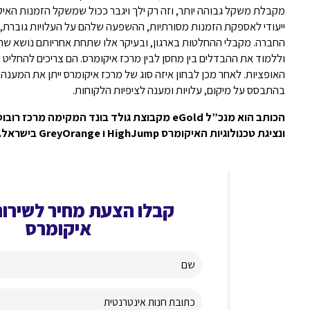
מקבלת משקל גבוהה יותר, וזה רק ילך ויגבר ככול שמשקל הזמנות האיק
ייעודי לאספקת הזמנות מסורתיות, ההשפעה שלהם על העלויות גוברת, ו
החברה. מקבלי ההחלטות בארגון, ובעיקר אלו שתחת אחריותם נושא ש
וללמוד את ההבדלים בין מחסן לבין מרכז איקומרס. הם צריכים להחליט ע
האופציות. לאחר מכן לבחון איזה סוג של מרכז איקומרס ייתן את המענה 
בהתבסס על מיקום, עלויות ומענה לציפיות הלקוחות.
הכותב הוא מנכ”ל eGold מקבוצת גולד בונד המקימה מ
ונציגת טכנולוגיות האיקומרס HighJump ו GreyOrange בישראל.
קבלו הצעת מחיר לשירות
איקומרס
שם
כתובת חנות אינטרנטית