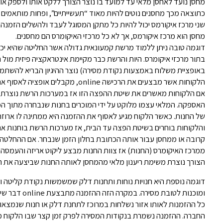
מחסן נועד לאחסן מלאי עד למועד בו נוצר הצורך ללקט אותו ולספק או
כתוצאה מכך מחסנים נוטים להיות מאוד “תעשייתיים”, ופחות מותאמים ל
שני מרכז איקורמס יכול להיות כל מתקן המסוגל לעבד ולהשלים הזמנה
מחסן הוא מרכז איקורמס, אך לא כל מרכזי האיקומרס הם מחסנים.
דוגמה טובה ניתן ללמוד מרשת קמעונאית גדולה אשר החליטה שהיא יכ
בתור מרכזי איקומרס. היות והרשת כבר מקיימת אינטראקציה פיזית מול 
באופציית משלוח באמצעות נקודת מסירה) נוצר ההיגיון הבריא להשתמ
הלקוחות אשר מבצעים את הרכישה online, 
אם הלקוחות מאשרים את שיטת ההפצה הזו אז במערכות הרשת נוצרת
האספקה. המלאי עצמו מלוקט על ידי המוכרים בחנות שנבחרה מתוך המ
של החנות. כאשר הלקוח מגיע לאסוף את ההזמנה היא ממתינה לו ארוזה 
והלקוחות בוחרים בשיטת הפצה עד הבית, אז מערכות הרשת בוחנות את 
קרובה או ממחסן עבור אותה הכתובת בחלון הזמן שנבחר. אם ההחלט
ממרכז האיקומרס (החנות) אז צוות החנות מבצע ליקוט אריזה והעמסה
הצורך נוצרת משימת ריענון מלאי מהמחסן לאותה החנות שביצעה את ה
דוגמה נוספת היא חנויות נוחות ותחנות דלק שמשמשות נקודת קליטה ו
ומוכנות לטובת מ
כל ההזמנות לאותו אזור נשלחות במרוכז לתחנת דלק או חנות שנמצאו
החברה. ההזמנה נשמרת בנקודות המסירה לפרק זמן קצר שבו הלקוח מג