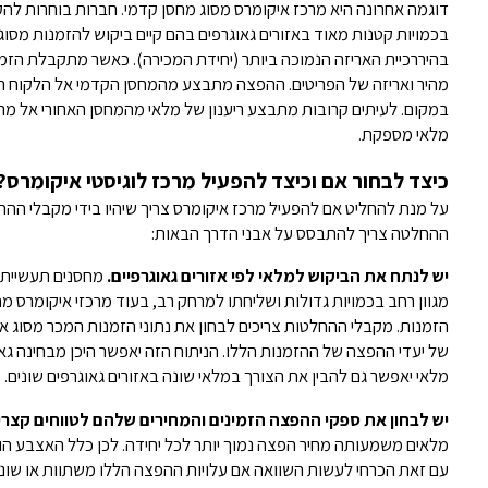
דוגמה אחרונה היא מרכז איקומרס מסוג מחסן קדמי. חברות בוחרות לה
בכמויות קטנות מאוד באזורים גאוגרפים בהם קיים ביקוש להזמנות מסו
בהיררכיית האריזה הנמוכה ביותר (יחידת המכירה). כאשר מתקבלת הזמ
מהיר ואריזה של הפריטים. ההפצה מתבצע מהמחסן הקדמי אל הלקוח הס
במקום. לעיתים קרובות מתבצע ריענון של מלאי מהמחסן האחורי אל מ
מלאי מספקת.
כיצד לבחור אם וכיצד להפעיל מרכז לוגיסטי איקומרס?
על מנת להחליט אם להפעיל מרכז איקומרס צריך שיהיו בידי מקבלי ההח
ההחלטה צריך להתבסס על אבני הדרך הבאות:
יש לנתח את הביקוש למלאי לפי אזורים גאוגרפיים.
מחסנים תעשייתיי
מגוון רחב בכמויות גדולות ושליחתו למרחק רב, בעוד מרכזי איקומרס 
הזמנות. מקבלי ההחלטות צריכים לבחון את נתוני הזמנות המכר מסוג איק
של יעדי ההפצה של ההזמנות הללו. הניתוח הזה יאפשר היכן מבחינה גאוג
מלאי יאפשר גם להבין את הצורך במלאי שונה באזורים גאוגרפים שונים.
יש לבחון את ספקי ההפצה הזמינים והמחירים שלהם לטווחים קצרים
מלאים משמעותה מחיר הפצה נמוך יותר לכל יחידה. לכן כלל האצבע הו
עם זאת הכרחי לעשות השוואה אם עלויות ההפצה הללו משתוות או שונ