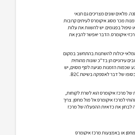
. מלאים שונים מצריכים גם תנאי
מנות מכר מסוג איקומרס לעיתים קרובות
ו טיפול בפגומים. יש להשוות את עלות
כזי איקומרס. הדבר יאפשר להבין את
מלאי יכולות להשתנות בהתחשב במקום
ים עירוניים הן בד”כ שונות מהותית
ע שכמות הזמנות מגיעה לסף מסוים, יש
לבחון איך לצמצם משמעותית את העלויות הקבועות של מלאי המיועד בסופו של דבר לאספקה בשיטת B2C.
 של מרכז איקומרס הוא לשרת לקוחות,
מהותי למרכז איקומרס אל מול מחסן. צריך
ה לבחון את כדאיות ההפעלה של מרכז
ת באמצעות מחסן או באמצעות מרכז איקומרס