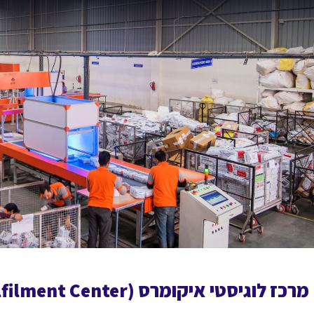
מרכז לוגיסטי איקומרס (Fulfilment Center) אל מול מחסן מסורתי