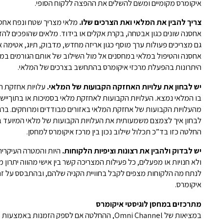
איקומרס מקומיים ומשם להשלים את ההפצה ללקוח הסופי.
צריך להבין את המלאי ואת הצרכים שלו.
מלאי מצריך שטח ונפח אחסנה
אחסנה שונים כגון אבטחה, בקרת אקלים או בידוד. מלאים שהופכים להז
גם מצריכים פעולות ערך מוסף כגון אריזה מחדש, מדבוק, תיוג, אטימה א
אחסנה והטיפול במלאי במחסנים אל מול השילוב של אותם הגורמים במר
היתרונות בהפעלת מרכזי איקומרס בהתחשב בצרכים של המלאי.
יש לבחון את עלויות האחזקה הקבועות של המלאי.
עלויות אחזקת ה
בו המלאי נמצא. העלויות הקבועות לאחזקת מלאי בסמיכות או בתוךיישוב
מהעלויות הקבועות של אחזקת המלאי באזורים מבודדים ומרוחקים. ברג
החלטה כזו בד”כ תכלול שילוב נכון בין מרכז איקומרס למחסן.
יש לבדוק ולהבין את רצונות וציפיות הלקוחות.
היות והמטרה העיקרית
ולא חנויות או מפעלים, כל פעילות המצריכה קשר בין אישי מהווה יתרון 
לנתח מה הלקוחות מצפים לקבל בחוויית הקניה שלהם, ובהתבסס על ז
איקומרס.
מתרכזים במחסן לוגיסטי איקומרס
במציאות של Omni Channel, ההחלטה אם לספק הזמנו