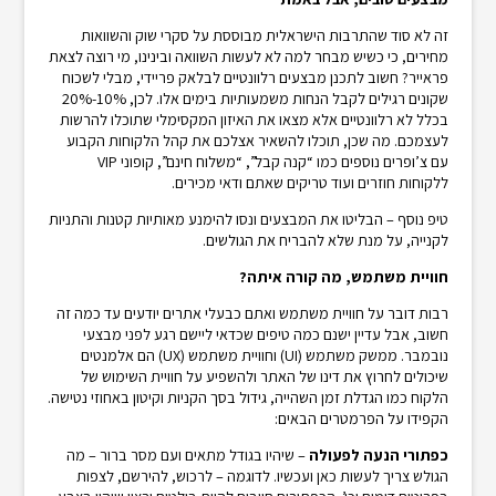
זה לא סוד שהתרבות הישראלית מבוססת על סקרי שוק והשוואות
מחירים, כי כשיש מבחר למה לא לעשות השוואה ובינינו, מי רוצה לצאת
פראייר? חשוב לתכנן מבצעים רלוונטיים לבלאק פריידי, מבלי לשכוח
שקונים רגילים לקבל הנחות משמעותיות בימים אלו. לכן, 10%-20%
בכלל לא רלוונטיים אלא מצאו את האיזון המקסימלי שתוכלו להרשות
לעצמכם. מה שכן, תוכלו להשאיר אצלכם את קהל הלקוחות הקבוע
עם צ’ופרים נוספים כמו “קנה קבל”, “משלוח חינם”, קופוני VIP
ללקוחות חוזרים ועוד טריקים שאתם ודאי מכירים.
טיפ נוסף – הבליטו את המבצעים ונסו להימנע מאותיות קטנות והתניות
לקנייה, על מנת שלא להבריח את הגולשים.
חוויית משתמש, מה קורה איתה?
רבות דובר על חוויית משתמש ואתם כבעלי אתרים יודעים עד כמה זה
חשוב, אבל עדיין ישנם כמה טיפים שכדאי ליישם רגע לפני מבצעי
נובמבר. ממשק משתמש (UI) וחוויית משתמש (UX) הם אלמנטים
שיכולים לחרוץ את דינו של האתר ולהשפיע על חוויית השימוש של
הלקוח כמו הגדלת זמן השהייה, גידול בסך הקניות וקיטון באחוזי נטישה.
הקפידו על הפרמטרים הבאים:
כפתורי הנעה לפעולה
– שיהיו בגודל מתאים ועם מסר ברור – מה
הגולש צריך לעשות כאן ועכשיו. לדוגמה – לרכוש, להירשם, לצפות