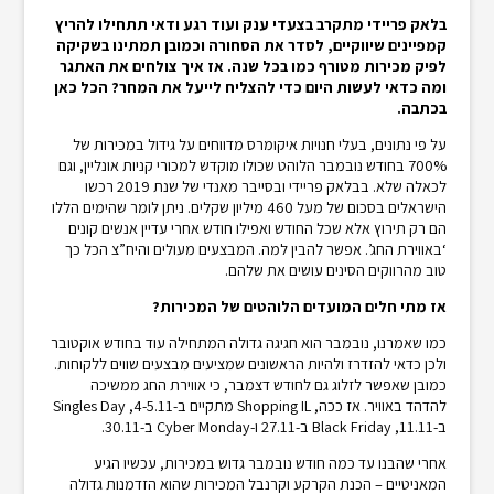
בלאק פריידי מתקרב בצעדי ענק ועוד רגע ודאי תתחילו להריץ
קמפיינים שיווקיים, לסדר את הסחורה וכמובן תמתינו בשקיקה
לפיק מכירות מטורף כמו בכל שנה. אז איך צולחים את האתגר
ומה כדאי לעשות היום כדי להצליח לייעל את המחר? הכל כאן
בכתבה.
על פי נתונים, בעלי חנויות איקומרס מדווחים על גידול במכירות של
700% בחודש נובמבר הלוהט שכולו מוקדש למכורי קניות אונליין, וגם
לכאלה שלא. בבלאק פריידי ובסייבר מאנדי של שנת 2019 רכשו
הישראלים בסכום של מעל 460 מיליון שקלים. ניתן לומר שהימים הללו
הם רק תירוץ אלא שכל החודש ואפילו חודש אחרי עדיין אנשים קונים
‘באווירת החג’. אפשר להבין למה. המבצעים מעולים והיח”צ הכל כך
טוב מהרווקים הסינים עושים את שלהם.
אז מתי חלים המועדים הלוהטים של המכירות?
כמו שאמרנו, נובמבר הוא חגיגה גדולה המתחילה עוד בחודש אוקטובר
ולכן כדאי להזדרז ולהיות הראשונים שמציעים מבצעים שווים ללקוחות.
כמובן שאפשר לזלוג גם לחודש דצמבר, כי אווירת החג ממשיכה
להדהד באוויר. אז ככה, Shopping IL מתקיים ב-4-5.11, Singles Day
ב-11.11, Black Friday ב-27.11 ו-Cyber Monday ב-30.11.
אחרי שהבנו עד כמה חודש נובמבר גדוש במכירות, עכשיו הגיע
המאניטיים – הכנת הקרקע וקרנבל המכירות שהוא הזדמנות גדולה