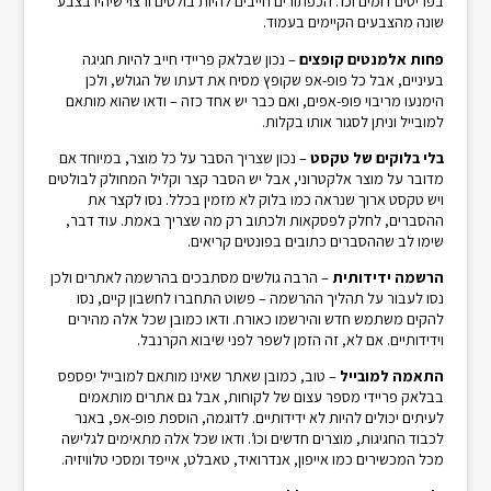
בפריטים דומים וכו’. הכפתורים חייבים להיות בולטים ורצוי שיהיו בצבע
שונה מהצבעים הקיימים בעמוד.
פחות אלמנטים קופצים
– נכון שבלאק פריידי חייב להיות חגיגה
בעיניים, אבל כל פופ-אפ שקופץ מסיח את דעתו של הגולש, ולכן
הימנעו מריבוי פופ-אפים, ואם כבר יש אחד כזה – ודאו שהוא מותאם
למובייל וניתן לסגור אותו בקלות.
בלי בלוקים של טקסט
– נכון שצריך הסבר על כל מוצר, במיוחד אם
מדובר על מוצר אלקטרוני, אבל יש הסבר קצר וקליל המחולק לבולטים
ויש טקסט ארוך שנראה כמו בלוק לא מזמין בכלל. נסו לקצר את
ההסברים, לחלק לפסקאות ולכתוב רק מה שצריך באמת. עוד דבר,
שימו לב שההסברים כתובים בפונטים קריאים.
הרשמה ידידותית
– הרבה גולשים מסתבכים בהרשמה לאתרים ולכן
נסו לעבור על תהליך ההרשמה – פשוט התחברו לחשבון קיים, נסו
להקים משתמש חדש והירשמו כאורח. ודאו כמובן שכל אלה מהירים
וידידותיים. אם לא, זה הזמן לשפר לפני שיבוא הקרנבל.
התאמה למובייל
– טוב, כמובן שאתר שאינו מותאם למובייל יפספס
בבלאק פריידי מספר עצום של לקוחות, אבל גם אתרים מותאמים
לעיתים יכולים להיות לא ידידותיים. לדוגמה, הוספת פופ-אפ, באנר
לכבוד החגיגות, מוצרים חדשים וכו’. ודאו שכל אלה מתאימים לגלישה
מכל המכשירים כמו אייפון, אנדרואיד, טאבלט, אייפד ומסכי טלוויזיה.