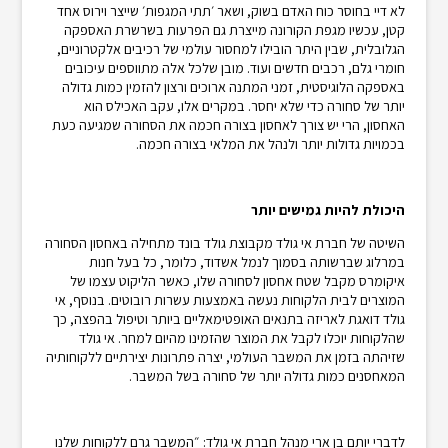
לא דיי בחוסר כוח האדם בשוק, ושאר ׳תתי המגפות׳ שייצר וירוס אחד
קטן, עכשיו מגפת הקורונה מייצרת גם הפרעות בשרשרת האספקה
הגלובלית, שבין היתר הובילו למחסור עולמי של רכיבים אלקטרוניים,
חומרי גלם, רכבים חדשים ועוד. מובן שלכל אלה מתווספים עיכובים
באספקה הלוגיסטית, זמני המתנה ארוכים ורצון להזמין כמות גדולה
יותר של סחורה כדי שלא יחסר. במקרים אלו, עקב האכילס הוא
האחסון, הרי יש צורך לאחסון בצורה חכמה את הסחורה שמגיעה כעת
בכמויות גדולות יותר ולנהל את המלאי בצורה חכמה.
היכולת להיות גמישים יותר
השיטה של חברת אי גולד מקבוצת גולד בונד מתחילה באחסון הסחורה
במרלוג שברשותה בסמוך לנמל אשדוד, כלומר, כל בעל חנות
איקומרס מקבל שטח אחסון לסחורה שלו, כאשר הליקוט עצמו של
המוצרים לבית הלקוחות נעשה באמצעות עשרות רובוטים. בנוסף, אי
גולד דואגת לאריזה בתנאים האופטימאליים ביותר וטיפול בהפצה, כך
שהלקוחות יוכלו לקבל את המוצר שהזמינו מהיום למחר. אי גולד
שזיהתה בזמן את המשבר העולמי, יצרה פתרונות יצירתיים ללקוחותיה
המאחסנים כמות גדולה יותר של סחורה בשל המשבר.
לדברי יותם בן ארי מנהל חברת אי גולד: ״המשבר גרם ללקוחות שלנו