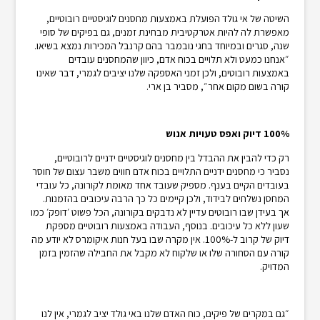
השיטה של אי גולד הפועלת באמצעות מחסנים לוגיסטיים רובוטיים,
מאפשרת לה להיות אטרקטיבית מבחינת זמנים, גם בפיקים של סופי
שנה, סגרים ובמיוחד בחגי נובמבר בהם קרנבל המכירות נמצא בשיאו.
״אנחנו כמעט ולא תלויים בכוח אדם, כיוון שהמחסנים עובדים
באמצעות רובוטים, ולכן זמני האספקה שלנו יציבים לגמרי, דבר שאינו
קורה בשום מקום אחר״, מסביר בן ארי.
100% דיוק ואפס טעויות אנוש
רק כדי להבין את ההבדל בין מחסנים לוגיסטיים ידניים לרובוטיים,
נסביר כי מחסנים ידניים התלויים בכוח אדם חווים משבר עצום של חוסר
בעובדים הקיים בענף. מספיק שעובד אחד מאומת לקורונה, כל עובדי
המחסן נשלחים לבידוד, ולכן קיימים כל כך הרבה עיכובים בהזמנות.
אך בעידן שבו רובוטים עדיין לא נדבקים בקורונה, הכל פשוט ׳דופק׳ כמו
שעון ללא כל עיכובים. בנוסף, העבודה באמצעות רובוטיים מספקת
דיוק של קרוב ל-100%. אין מקרה שבו בעל חנות איקומרס לא יודע מה
קורה עם הסחורה שלו או שלקוח לא מקבל את החבילה שהזמין בזמן
המדויק.
״גם במקרים של פיקים, כוח האדם שלנו באי גולד יציב לגמרי, אין לנו